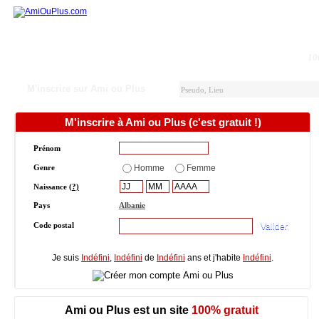
10
M'inscrire sur Ami ou Plus
M'inscrire à Ami ou Plus (c'est gratuit !)
Prénom
Genre
Homme
Femme
Naissance
(?)
Pays
Albanie
Code postal
Je suis
Indéfini
,
Indéfini
de
Indéfini
ans et j'habite
Indéfini
.
Ami ou Plus est un site
100% gratuit