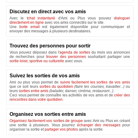
Discutez en direct avec vos amis
Avec le
tchat instantané
d'Ami ou Plus vous pouvez
dialoguer
directement en ligne
avec vos amis connectés sur le site.
Une
boite email
est également disponible pour communiquer et
envoyer des messages à plusieurs destinataires.
Trouvez des personnes pour sortir
Vous pouvez déposez dans l'
agenda de sorties
du mois vos annonces
de recherches pour
trouver des personnes
souhaitant partager une
sortie loisir, sportive ou culturelle
avec vous.
Suivez les sorties de vos amis
Ami ou plus vous permet de
suivre facilement les sorties de vos amis
que ce soit leurs
sorties du quotidien
(faire les courses, travailler...)
ou
leurs
sorties entre amis
(balader, danser, cinéma, restaurant...)
.
Ceci vous permet de connaître les activités de vos amis et de
créer des
rencontres dans votre quotidien
.
Organisez vos sorties entre amis
Organisez facilement vos sorties de groupe
avec Ami ou Plus en créant
une sortie à plusieurs. Vous pourrez
échanger des messages
pour
organiser la sortie et
partager vos photos
après la sortie.