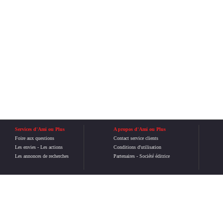
Services d'Ami ou Plus
A propos d'Ami ou Plus
Foire aux questions
Contact service clients
Les envies
-
Les actions
Conditions d'utilisation
Les annonces de recherches
Partenaires
-
Société éditrice