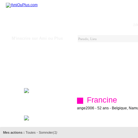
10
M'inscrire sur Ami ou Plus
Francine
ange2006 - 52 ans - Belgique, Nam
Mes actions :
Toutes
-
Somnoler
(1)