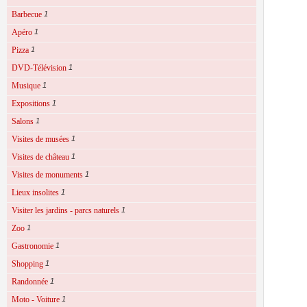
Barbecue
1
Apéro
1
Pizza
1
DVD-Télévision
1
Musique
1
Expositions
1
Salons
1
Visites de musées
1
Visites de château
1
Visites de monuments
1
Lieux insolites
1
Visiter les jardins - parcs naturels
1
Zoo
1
Gastronomie
1
Shopping
1
Randonnée
1
Moto - Voiture
1