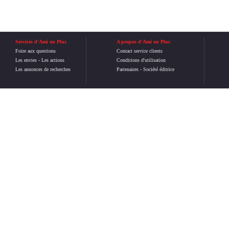
Services d'Ami ou Plus
A propos d'Ami ou Plus
Foire aux questions
Contact service clients
Les envies
-
Les actions
Conditions d'utilisation
Les annonces de recherches
Partenaires
-
Société éditrice