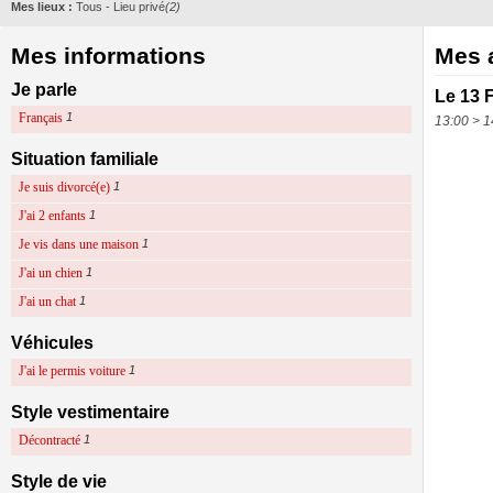
Mes lieux :
Tous
-
Lieu privé
(2)
Mes informations
Mes a
Je parle
Le 13 
Français
1
13:00 > 1
Situation familiale
Je suis divorcé(e)
1
J'ai 2 enfants
1
Je vis dans une maison
1
J'ai un chien
1
J'ai un chat
1
Véhicules
J'ai le permis voiture
1
Style vestimentaire
Décontracté
1
Style de vie