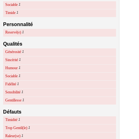
Sociable
1
Timide
1
Personnalité
Reservé(e)
1
Qualités
Générosité
1
Sincérité
1
Humour
1
Sociable
1
Fidélité
1
Sensibilité
1
Gentillesse
1
Défauts
Timidité
1
Trop Gentil(le)
1
Raleur(se)
1