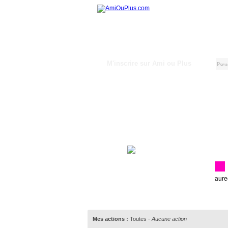
M'inscrire sur Ami ou Plus
aure
Mes actions :
Toutes
-
Aucune action