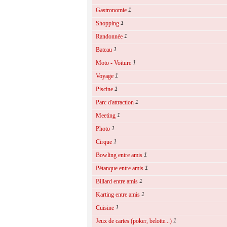
Gastronomie
1
Shopping
1
Randonnée
1
Bateau
1
Moto - Voiture
1
Voyage
1
Piscine
1
Parc d'attraction
1
Meeting
1
Photo
1
Cirque
1
Bowling entre amis
1
Pétanque entre amis
1
Billard entre amis
1
Karting entre amis
1
Cuisine
1
Jeux de cartes (poker, belotte...)
1