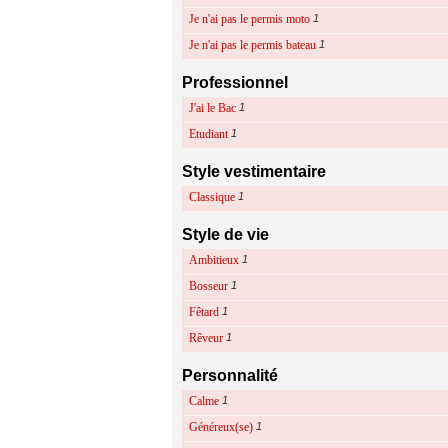
Je n'ai pas le permis moto
1
Je n'ai pas le permis bateau
1
Professionnel
J'ai le Bac
1
Etudiant
1
Style vestimentaire
Classique
1
Style de vie
Ambitieux
1
Bosseur
1
Fêtard
1
Rêveur
1
Personnalité
Calme
1
Généreux(se)
1