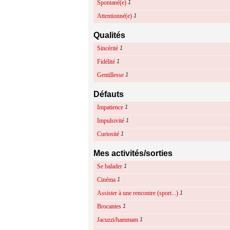
Spontané(e)
1
Attentionné(e)
1
Qualités
Sincérité
1
Fidélité
1
Gentillesse
1
Défauts
Impatience
1
Impulsivité
1
Curiosité
1
Mes activités/sorties
Se balader
1
Cinéma
1
Assister à une rencontre (sport...)
1
Brocantes
1
Jacuzzi/hammam
1