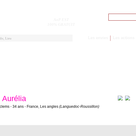
Pseudo
AoP EST
M'inscrire
100% GRATUIT
Les envies
Les actions
Aurélia
clems - 34 ans - France, Les angles
(Languedoc-Roussillon)