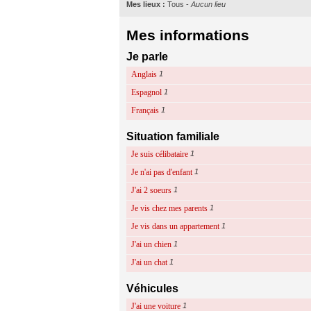
Mes lieux :
Tous
-
Aucun lieu
Mes informations
Je parle
Anglais
1
Espagnol
1
Français
1
Situation familiale
Je suis célibataire
1
Je n'ai pas d'enfant
1
J'ai 2 soeurs
1
Je vis chez mes parents
1
Je vis dans un appartement
1
J'ai un chien
1
J'ai un chat
1
Véhicules
J'ai une voiture
1