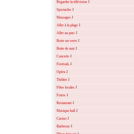
Regarder la télévision
1
Spectacles
1
Massages
1
Aller à la plage
1
Aller au parc
1
Boire un verre
1
Boite de nuit
1
Concerts
1
Festivals
1
Opéra
1
Théâtre
1
Fêtes locales
1
Foires
1
Restaurant
1
Musique hall
1
Casino
1
Barbecue
1
1