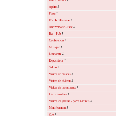
Dîner dansant
Apéro
1
Pizza
1
DVD-Télévision
1
Anniversaire - Fête
1
Bar - Pub
1
Conférences
1
Musique
1
Littérature
1
Expositions
1
Salons
1
Visites de musées
1
Visites de château
1
Visites de monuments
1
Lieux insolites
1
Visiter les jardins - parcs naturels
1
Manifestation
1
Zoo
1