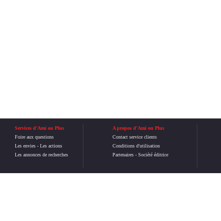
Services d'Ami ou Plus
A propos d'Ami ou Plus
Foire aux questions
Contact service clients
Les envies
-
Les actions
Conditions d'utilisation
Les annonces de recherches
Partenaires
-
Société éditrice