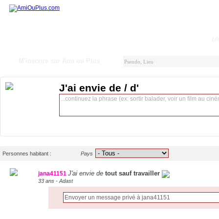
10
M'inscrire sur Ami ou Plus
J'ai envie de / d'
Personnes habitant :
Pays
J'ai envie de
tout sauf travailler
jana41151
33 ans - Adast