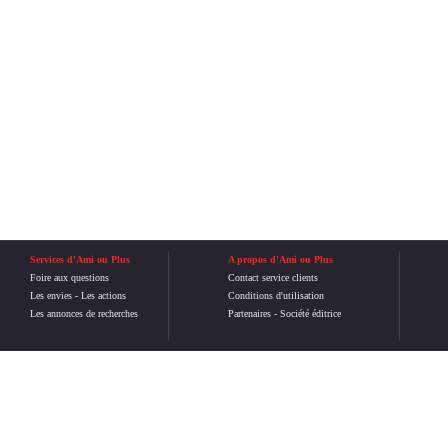
Services d'Ami ou Plus
A propos d'Ami ou Plus
Foire aux questions
Contact service clients
Les envies
-
Les actions
Conditions d'utilisation
Les annonces de recherches
Partenaires
-
Société éditrice