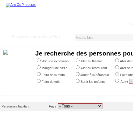
10
M'inscrire sur Ami ou Plus
Je recherche des personnes po
Voir une exposition
Aller au théâtre
Aller da
Manger une pizza
Aller au restaurant
Aller se 
Faire de la moto
Jouer à la pétanque
Faire un
Autre
Faire du vélo
Sortir les enfants
Personnes habitant :
Pays