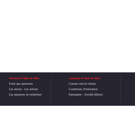
Services d'Ami ou Plus
A propos d'Ami ou Plus
Foire aux questions
Contact service clients
Les envies
-
Les actions
Conditions d'utilisation
Les annonces de recherches
Partenaires
-
Société éditrice