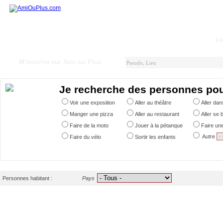
10
M'inscrire sur Ami ou Plus
Je recherche des personnes po
Voir une exposition
Aller au théâtre
Aller da
Manger une pizza
Aller au restaurant
Aller se 
Faire de la moto
Jouer à la pétanque
Faire un
Autre
Faire du vélo
Sortir les enfants
Personnes habitant :
Pays