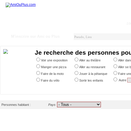
10
M'inscrire sur Ami ou Plus
Je recherche des personnes po
Voir une exposition
Aller au théâtre
Aller da
Manger une pizza
Aller au restaurant
Aller se 
Faire de la moto
Jouer à la pétanque
Faire un
Autre
Faire du vélo
Sortir les enfants
Personnes habitant :
Pays