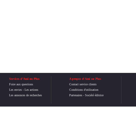
Services d'Ami ou Plus
A propos d'Ami ou Plus
Foire aux questions
Contact service clients
Les envies
-
Les actions
Conditions d'utilisation
Les annonces de recherches
Partenaires
-
Société éditrice