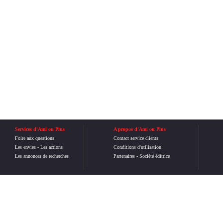
Services d'Ami ou Plus
A propos d'Ami ou Plus
Foire aux questions
Contact service clients
Les envies
-
Les actions
Conditions d'utilisation
Les annonces de recherches
Partenaires
-
Société éditrice