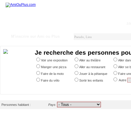
10
M'inscrire sur Ami ou Plus
Je recherche des personnes po
Voir une exposition
Aller au théâtre
Aller da
Manger une pizza
Aller au restaurant
Aller se 
Faire de la moto
Jouer à la pétanque
Faire un
Autre
Faire du vélo
Sortir les enfants
Personnes habitant :
Pays