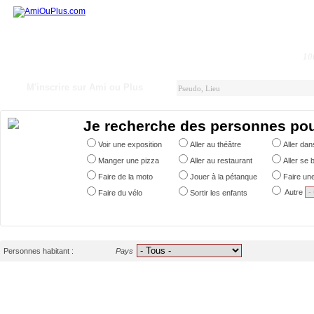
10
M'inscrire sur Ami ou Plus
Je recherche des personnes po
Voir une exposition
Aller au théâtre
Aller da
Manger une pizza
Aller au restaurant
Aller se 
Faire de la moto
Jouer à la pétanque
Faire un
Autre
Faire du vélo
Sortir les enfants
Personnes habitant :
Pays