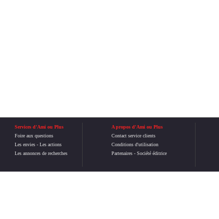
Services d'Ami ou Plus
A propos d'Ami ou Plus
Foire aux questions
Contact service clients
Les envies
-
Les actions
Conditions d'utilisation
Les annonces de recherches
Partenaires
-
Société éditrice