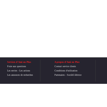
Services d'Ami ou Plus
A propos d'Ami ou Plus
Foire aux questions
Contact service clients
Les envies
-
Les actions
Conditions d'utilisation
Les annonces de recherches
Partenaires
-
Société éditrice