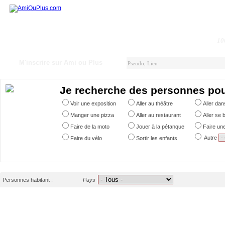
10
M'inscrire sur Ami ou Plus
Je recherche des personnes po
Voir une exposition
Aller au théâtre
Aller da
Manger une pizza
Aller au restaurant
Aller se 
Faire de la moto
Jouer à la pétanque
Faire un
Autre
Faire du vélo
Sortir les enfants
Personnes habitant :
Pays