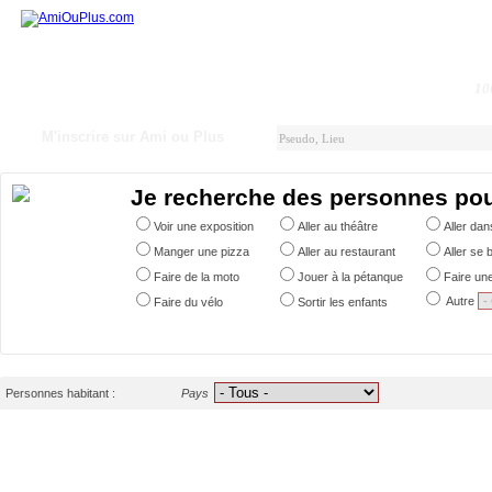
10
M'inscrire sur Ami ou Plus
Je recherche des personnes po
Voir une exposition
Aller au théâtre
Aller da
Manger une pizza
Aller au restaurant
Aller se 
Faire de la moto
Jouer à la pétanque
Faire un
Autre
Faire du vélo
Sortir les enfants
Personnes habitant :
Pays