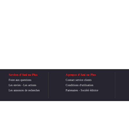
Services d'Ami ou Plus
A propos d'Ami ou Plus
Foire aux questions
Contact service clients
Les envies
-
Les actions
Conditions d'utilisation
Les annonces de recherches
Partenaires
-
Société éditrice