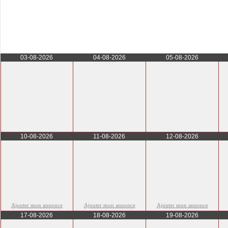
03-08-2026
04-08-2026
05-08-2026
10-08-2026
11-08-2026
12-08-2026
Ajouter mon annonce
Ajouter mon annonce
Ajouter mon annonce
17-08-2026
18-08-2026
19-08-2026