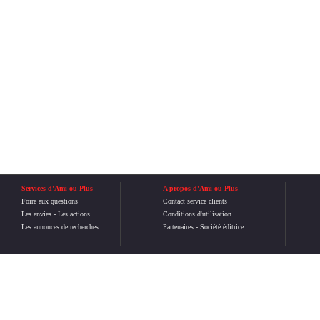
Services d'Ami ou Plus
A propos d'Ami ou Plus
Foire aux questions
Contact service clients
Les envies
-
Les actions
Conditions d'utilisation
Les annonces de recherches
Partenaires
-
Société éditrice