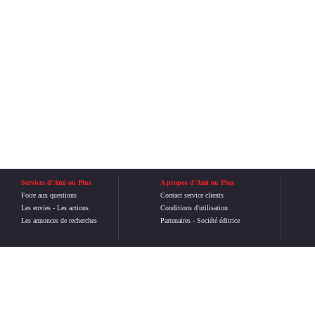
Services d'Ami ou Plus
A propos d'Ami ou Plus
Foire aux questions
Contact service clients
Les envies
-
Les actions
Conditions d'utilisation
Les annonces de recherches
Partenaires
-
Société éditrice