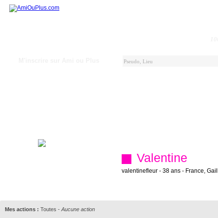
10
M'inscrire sur Ami ou Plus
Valentine
valentinefleur - 38 ans - France, Gai
Mes actions :
Toutes
-
Aucune action