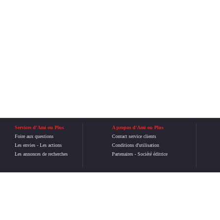
Services d'Ami ou Plus
A propos d'Ami ou Plus
Foire aux questions
Contact service clients
Les envies
-
Les actions
Conditions d'utilisation
Les annonces de recherches
Partenaires
-
Société éditrice