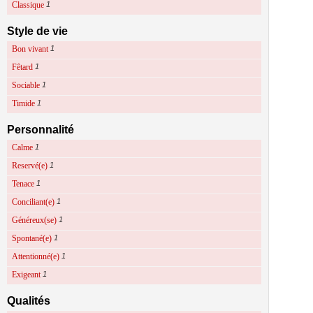
Classique
1
Style de vie
Bon vivant
1
Fêtard
1
Sociable
1
Timide
1
Personnalité
Calme
1
Reservé(e)
1
Tenace
1
Conciliant(e)
1
Généreux(se)
1
Spontané(e)
1
Attentionné(e)
1
Exigeant
1
Qualités