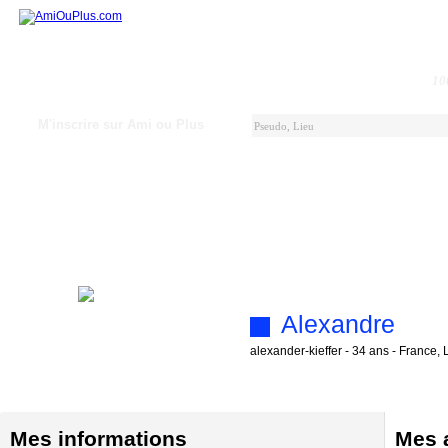
10
M'inscrire sur Ami ou Plus
Alexandre
alexander-kieffer - 34 ans - France, 
Mes informations
Mes a