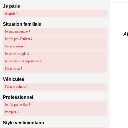
Je parle
Anglais
1
Situation familiale
Je suis en couple
1
Al
Je n'ai pas d'enfant
1
J'ai une soeur
1
Je vis en couple
1
Je vis dans un appartement
1
J'ai un chat
1
Véhicules
J'ai une voiture
1
Professionnel
Je n'ai pas le Bac
1
Pompier
1
Style vestimentaire