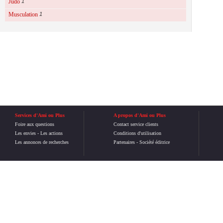
Judo
1
Musculation
1
Services d'Ami ou Plus
A propos d'Ami ou Plus
Foire aux questions
Contact service clients
Les envies
-
Les actions
Conditions d'utilisation
Les annonces de recherches
Partenaires
-
Société éditrice