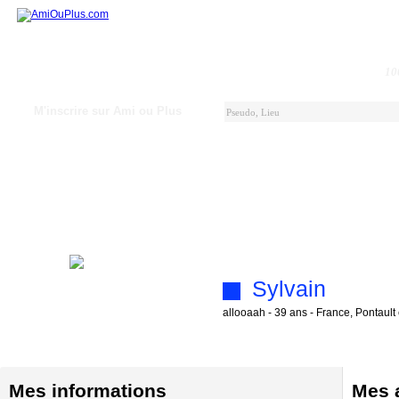
10
M'inscrire sur Ami ou Plus
Sylvain
allooaah - 39 ans - France, Pontaul
Mes informations
Mes a