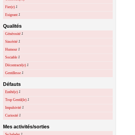
Fier(e)
1
Exigeant
1
Qualités
Générosité
1
Sincérité
1
Humour
1
Sociable
1
Décontracté(e)
1
Gentillesse
1
Défauts
Entêté(e)
1
Trop Gentil(le)
1
Impulsivité
1
Curiosité
1
Mes activités/sorties
Se balader
1