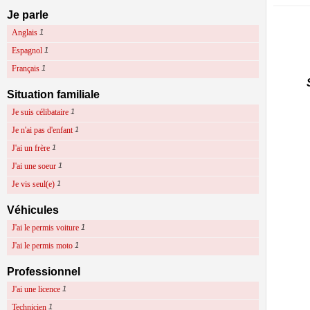
Je parle
Anglais
1
Espagnol
1
Français
1
Situation familiale
Je suis célibataire
1
Je n'ai pas d'enfant
1
J'ai un frère
1
J'ai une soeur
1
Je vis seul(e)
1
Véhicules
J'ai le permis voiture
1
J'ai le permis moto
1
Professionnel
J'ai une licence
1
Technicien
1