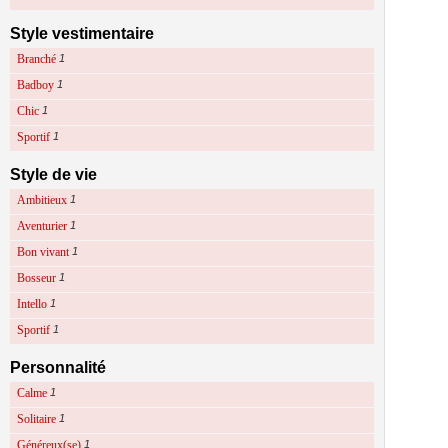
Style vestimentaire
Branché
1
Badboy
1
Chic
1
Sportif
1
Style de vie
Ambitieux
1
Aventurier
1
Bon vivant
1
Bosseur
1
Intello
1
Sportif
1
Personnalité
Calme
1
Solitaire
1
Généreux(se)
1