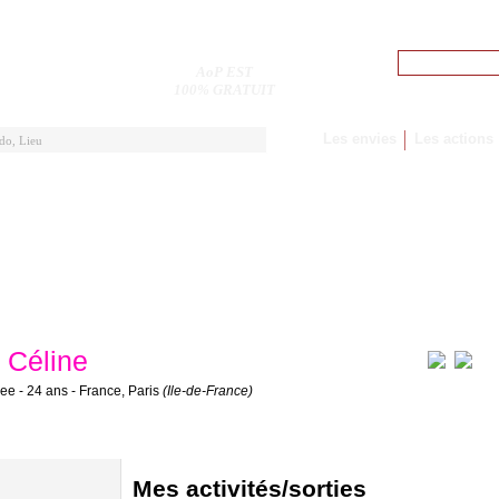
Pseudo
AoP EST
M'inscrire
100% GRATUIT
Les envies
Les actions
Céline
nee - 24 ans - France, Paris
(Ile-de-France)
Mes activités/sorties