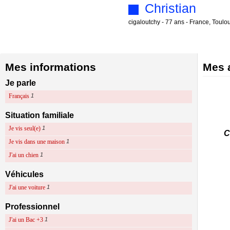
Christian
cigaloutchy - 77 ans - France, Toul
Mes informations
Mes a
Je parle
Français
1
Situation familiale
Je vis seul(e)
1
C
Je vis dans une maison
1
J'ai un chien
1
Véhicules
J'ai une voiture
1
Professionnel
J'ai un Bac +3
1