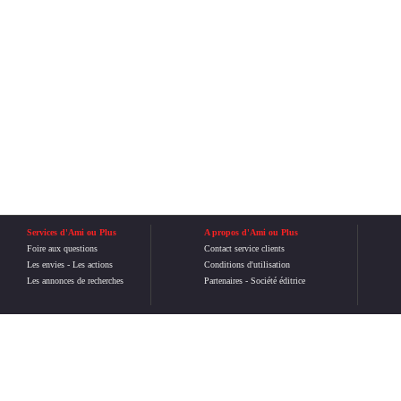
Services d'Ami ou Plus
A propos d'Ami ou Plus
Foire aux questions
Contact service clients
Les envies
-
Les actions
Conditions d'utilisation
Les annonces de recherches
Partenaires
-
Société éditrice