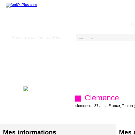
10
M'inscrire sur Ami ou Plus
Clemence
clemence - 37 ans - France, Toulon
Mes informations
Mes a