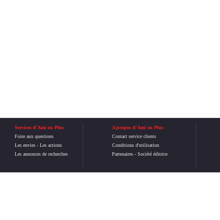
Services d'Ami ou Plus
A propos d'Ami ou Plus
Foire aux questions
Contact service clients
Les envies
-
Les actions
Conditions d'utilisation
Les annonces de recherches
Partenaires
-
Société éditrice