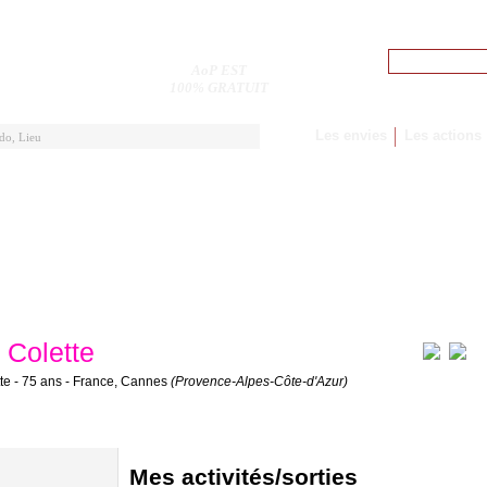
Pseudo
AoP EST
M'inscrire
100% GRATUIT
Les envies
Les actions
Colette
tte - 75 ans - France, Cannes
(Provence-Alpes-Côte-d'Azur)
Mes activités/sorties