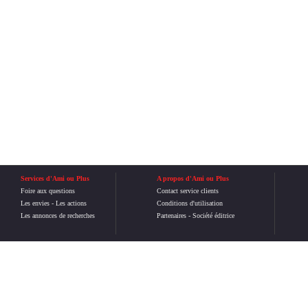
Services d'Ami ou Plus
A propos d'Ami ou Plus
Foire aux questions
Contact service clients
Les envies
-
Les actions
Conditions d'utilisation
Les annonces de recherches
Partenaires
-
Société éditrice