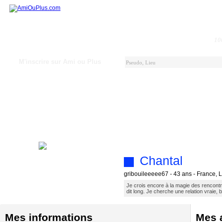
10
M'inscrire sur Ami ou Plus
Chantal
gribouileeeee67 - 43 ans - France, 
Je crois encore à la magie des rencont
dit long. Je cherche une relation vraie, 
Mes informations
Mes a