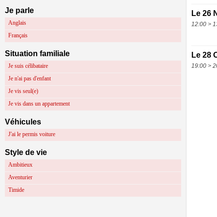
Je parle
Le 26 
Anglais
12:00 > 1
Français
Situation familiale
Le 28 
Je suis célibataire
19:00 > 2
Je n'ai pas d'enfant
Je vis seul(e)
Je vis dans un appartement
Véhicules
J'ai le permis voiture
Style de vie
Ambitieux
Aventurier
Timide