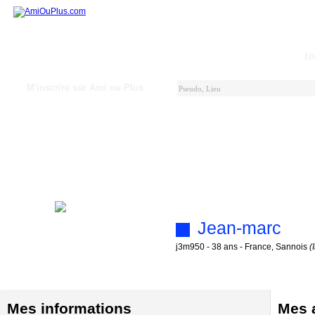
10
M'inscrire sur Ami ou Plus
Jean-marc
j3m950 - 38 ans - France, Sannois
(
Mes informations
Mes a