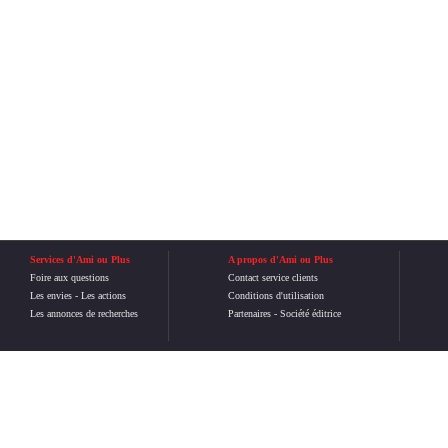
Services d'Ami ou Plus
A propos d'Ami ou Plus
Foire aux questions
Contact service clients
Les envies
-
Les actions
Conditions d'utilisation
Les annonces de recherches
Partenaires
-
Société éditrice