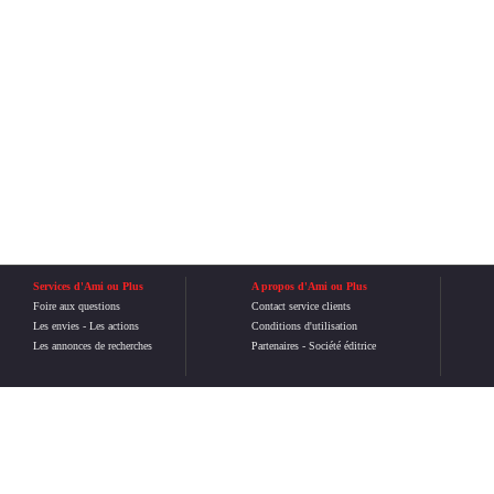
Services d'Ami ou Plus
A propos d'Ami ou Plus
Foire aux questions
Contact service clients
Les envies
-
Les actions
Conditions d'utilisation
Les annonces de recherches
Partenaires
-
Société éditrice