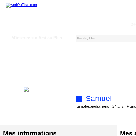
10
M'inscrire sur Ami ou Plus
Samuel
jaimelespiedscherie - 24 ans - France
Mes informations
Mes a