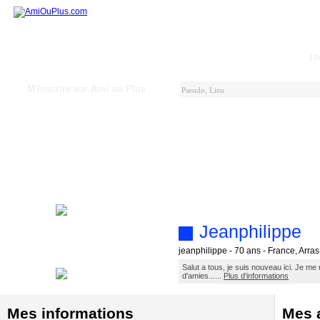
10
M'inscrire sur Ami ou Plus
Jeanphilippe
jeanphilippe - 70 ans - France, Arra
Salut a tous, je suis nouveau ici. Je 
d'amies......
Plus d'informations
Mes informations
Mes a