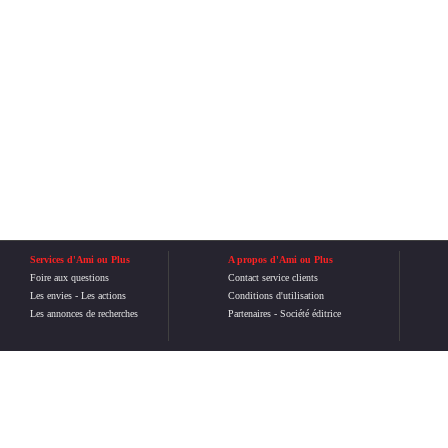
Services d'Ami ou Plus
A propos d'Ami ou Plus
Foire aux questions
Contact service clients
Les envies
-
Les actions
Conditions d'utilisation
Les annonces de recherches
Partenaires
-
Société éditrice