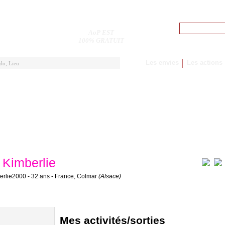
Pseudo
AoP EST
M'inscrire
100% GRATUIT
Les envies
Les actions
Kimberlie
erlie2000 - 32 ans - France, Colmar
(Alsace)
Mes activités/sorties