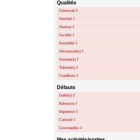
Qualités
Générosité
1
Sincérité
1
Humour
1
Sociable
1
Sensibilité
1
Décontracté(e)
1
Souriant(e)
1
Tolérant(e)
1
Gentillesse
1
Défauts
Entêté(e)
1
Raleur(se)
1
Impatience
1
Curiosité
1
Gourmandise
1
Mes activités/sorties