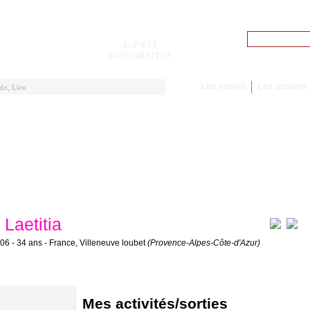
Pseudo
AoP EST
M'inscrire
100% GRATUIT
Les envies
Les actions
Laetitia
il06 - 34 ans - France, Villeneuve loubet
(Provence-Alpes-Côte-d'Azur)
Mes activités/sorties