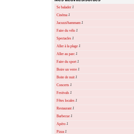
Se balader
1
Cinéma
1
Jacuzzi/hammam
1
Faire du vélo
1
Spectacles
1
Aller à la plage
1
Aller au parc
1
Faire du sport
1
Boire un verre
1
Boite de nuit
1
Concerts
1
Festivals
1
Fêtes locales
1
Restaurant
1
Barbecue
1
Apéro
1
Pizza
1