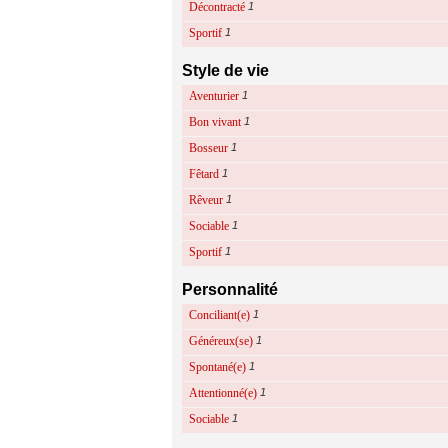
Décontracté
1
Sportif
1
Style de vie
Aventurier
1
Bon vivant
1
Bosseur
1
Fêtard
1
Rêveur
1
Sociable
1
Sportif
1
Personnalité
Conciliant(e)
1
Généreux(se)
1
Spontané(e)
1
Attentionné(e)
1
Sociable
1