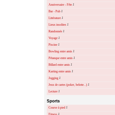
Anniversaire - Fête
1
Bar - Pub
1
Littérature
1
Lieux insolites
1
Randonnée
1
Voyage
1
Piscine
1
Bowling entre amis
1
Pétanque entre amis
1
Billard entre amis
1
Karting entre amis
1
Jogging
1
Jeux de cartes (poker, belotte...)
1
Lecture
1
Sports
Course à pied
1
Fitness
1