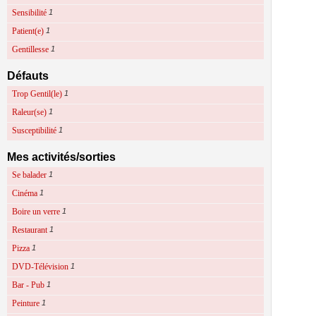
Sensibilité
1
Patient(e)
1
Gentillesse
1
Défauts
Trop Gentil(le)
1
Raleur(se)
1
Susceptibilité
1
Mes activités/sorties
Se balader
1
Cinéma
1
Boire un verre
1
Restaurant
1
Pizza
1
DVD-Télévision
1
Bar - Pub
1
Peinture
1