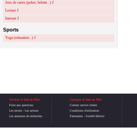
Jeux de cartes (poker, belotte...)
1
Lecture
1
Internet
1
Sports
Yoga (relaxation...)
1
Services d'Ami ou Plus
A propos d'Ami ou Plus
Foire aux questions
Contact service clients
Les envies
-
Les actions
Conditions d'utilisation
Les annonces de recherches
Partenaires
-
Société éditrice