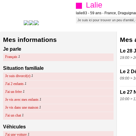
Lalie
lalie83 - 59 ans - France, Draguign
Je suis ici pour trouver un peu d'amitié,
Mes informations
Mes a
Je parle
Le 28 
Français
1
19:00 > 2
Situation familiale
Le 2 D
Je suis divorcé(e)
1
09:00 > 1
J'ai 2 enfants
1
J'ai un frère
1
Le 27 
10:00 > 1
Je vis avec mes enfants
1
Je vis dans une maison
1
J'ai un chat
1
Véhicules
J'ai une voiture
1