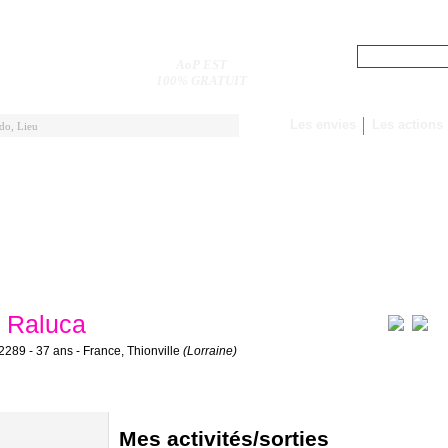
Pseudo
AoP EST
M'inscrire
100% GRATUIT
Les envies
Les actions
Raluca
2289 - 37 ans - France, Thionville
(Lorraine)
Mes activités/sorties