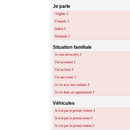
Je parle
Anglais
1
Français
1
Italien
1
Roumain
1
Situation familiale
Je suis divorcé(e)
1
J'ai un enfant
1
J'ai un frère
1
J'ai une soeur
1
Je vis avec mes enfants
1
Je vis dans un appartement
1
Véhicules
Je n'ai pas le permis voiture
1
Je n'ai pas le permis moto
1
Je n'ai pas le permis bateau
1