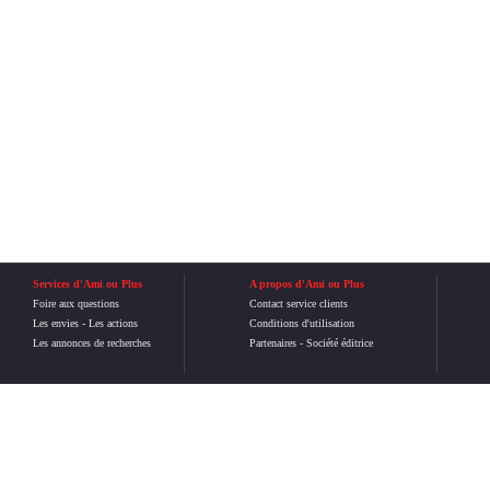
Services d'Ami ou Plus
A propos d'Ami ou Plus
Foire aux questions
Contact service clients
Les envies
-
Les actions
Conditions d'utilisation
Les annonces de recherches
Partenaires
-
Société éditrice