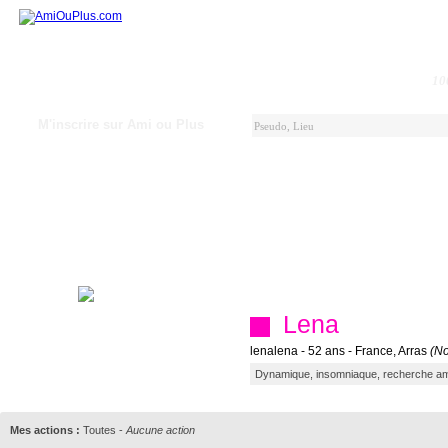
10
M'inscrire sur Ami ou Plus
Lena
lenalena - 52 ans - France, Arras
(No
Dynamique, insomniaque, recherche ami(
Mes actions :
Toutes
-
Aucune action