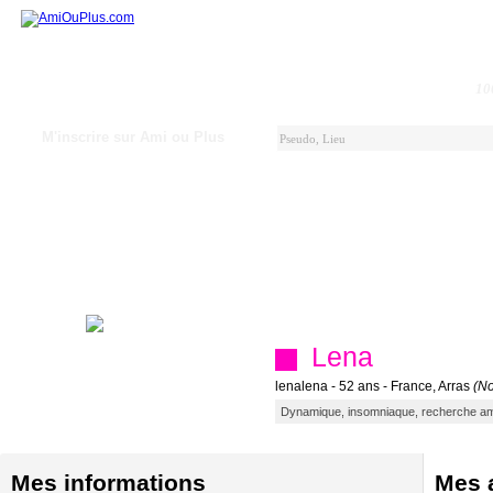
10
M'inscrire sur Ami ou Plus
Lena
lenalena - 52 ans - France, Arras
(No
Dynamique, insomniaque, recherche ami(
Mes informations
Mes a