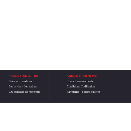
Services d'Ami ou Plus
A propos d'Ami ou Plus
Foire aux questions
Contact service clients
Les envies
-
Les actions
Conditions d'utilisation
Les annonces de recherches
Partenaires
-
Société éditrice