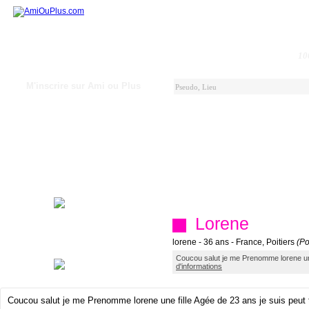
10
M'inscrire sur Ami ou Plus
Lorene
lorene - 36 ans - France, Poitiers
(Po
Coucou salut je me Prenomme lorene une 
d'informations
Coucou salut je me Prenomme lorene une fille Agée de 23 ans je suis peut 