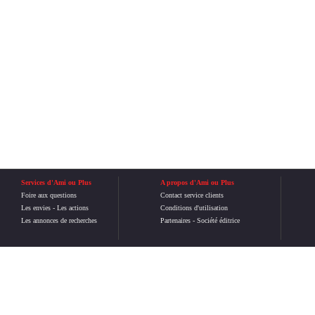
Services d'Ami ou Plus
A propos d'Ami ou Plus
Foire aux questions
Contact service clients
Les envies
-
Les actions
Conditions d'utilisation
Les annonces de recherches
Partenaires
-
Société éditrice