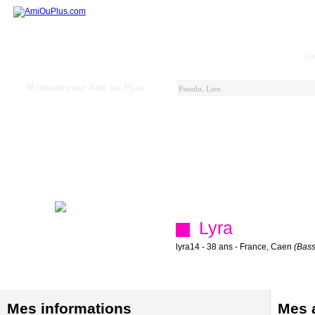
10
M'inscrire sur Ami ou Plus
Lyra
lyra14 - 38 ans - France, Caen
(Bas
Mes informations
Mes a