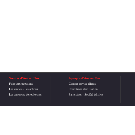
Services d'Ami ou Plus
A propos d'Ami ou Plus
Foire aux questions
Contact service clients
Les envies
-
Les actions
Conditions d'utilisation
Les annonces de recherches
Partenaires
-
Société éditrice