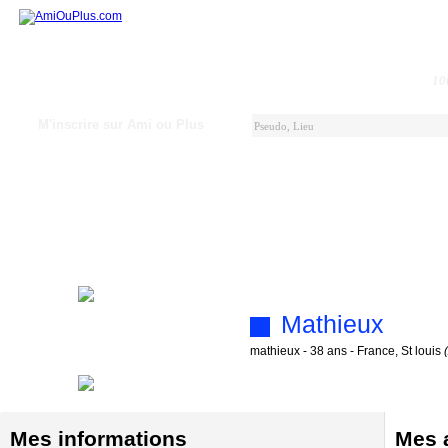
10
M'inscrire sur Ami ou Plus
Mathieux
mathieux - 38 ans - France, St louis
Mes informations
Mes a