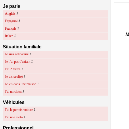
Je parle
Anglais
1
Espagnol
1
Français
1
M
Italien
1
Situation familiale
Je suis célibataire
1
Je n'ai pas d'enfant
1
J'ai 2 frères
1
Je vis seul(e)
1
Je vis dans une maison
1
J'ai un chien
1
Véhicules
J'ai le permis voiture
1
J'ai une moto
1
Professionnel