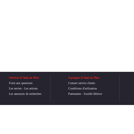
Services d'Ami ou Plus
A propos d'Ami ou Plus
Foire aux questions
Contact service clients
Les envies
-
Les actions
Conditions d'utilisation
Les annonces de recherches
Partenaires
-
Société éditrice