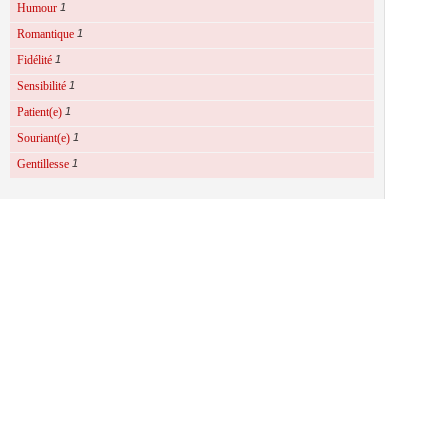
Humour
1
Romantique
1
Fidélité
1
Sensibilité
1
Patient(e)
1
Souriant(e)
1
Gentillesse
1