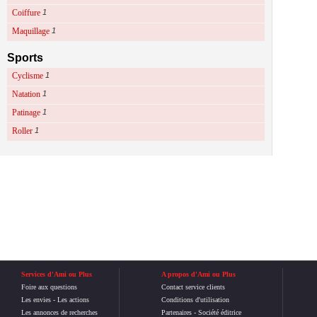
Coiffure
1
Maquillage
1
Sports
Cyclisme
1
Natation
1
Patinage
1
Roller
1
Services d'Ami ou Plus
A propos d'Ami ou Plus
Foire aux questions
Contact service clients
Les envies
-
Les actions
Conditions d'utilisation
Les annonces de recherches
Partenaires
-
Société éditrice