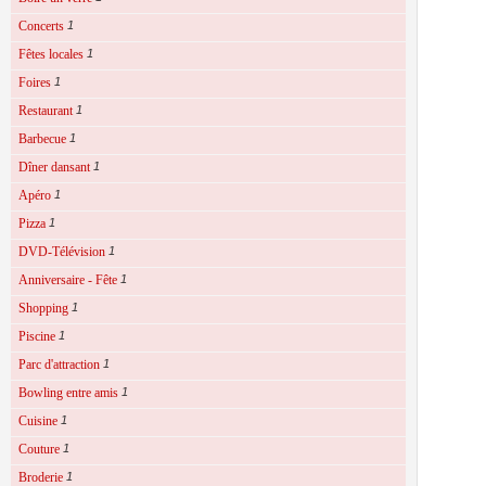
Concerts
1
Fêtes locales
1
Foires
1
Restaurant
1
Barbecue
1
Dîner dansant
1
Apéro
1
Pizza
1
DVD-Télévision
1
Anniversaire - Fête
1
Shopping
1
Piscine
1
Parc d'attraction
1
Bowling entre amis
1
Cuisine
1
Couture
1
Broderie
1