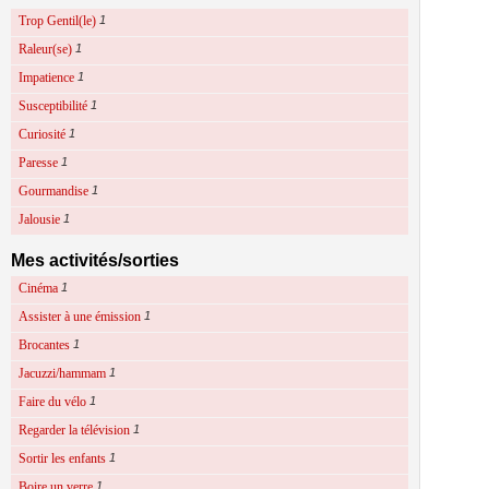
Trop Gentil(le)
1
Raleur(se)
1
Impatience
1
Susceptibilité
1
Curiosité
1
Paresse
1
Gourmandise
1
Jalousie
1
Mes activités/sorties
Cinéma
1
Assister à une émission
1
Brocantes
1
Jacuzzi/hammam
1
Faire du vélo
1
Regarder la télévision
1
Sortir les enfants
1
Boire un verre
1