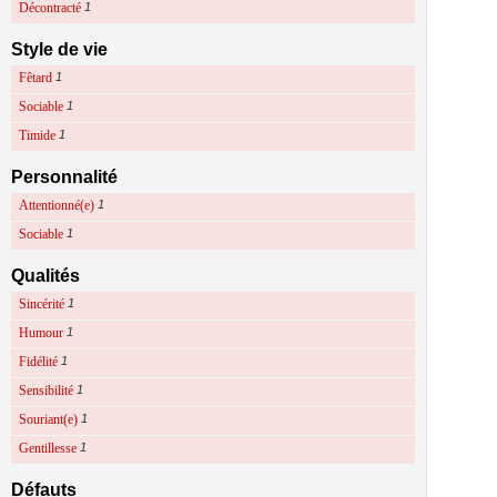
Décontracté
1
Style de vie
Fêtard
1
Sociable
1
Timide
1
Personnalité
Attentionné(e)
1
Sociable
1
Qualités
Sincérité
1
Humour
1
Fidélité
1
Sensibilité
1
Souriant(e)
1
Gentillesse
1
Défauts