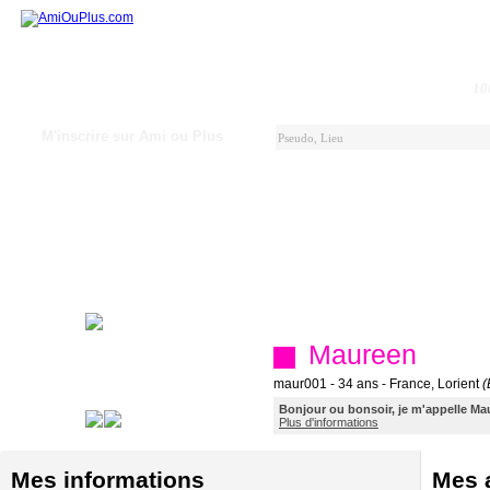
10
M'inscrire sur Ami ou Plus
Maureen
maur001 - 34 ans - France, Lorient
(
Bonjour ou bonsoir, je m'appelle Mauree
Plus d'informations
Mes informations
Mes a