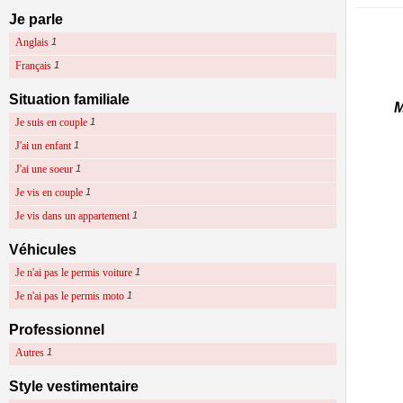
Je parle
Anglais
1
Français
1
Situation familiale
M
Je suis en couple
1
J'ai un enfant
1
J'ai une soeur
1
Je vis en couple
1
Je vis dans un appartement
1
Véhicules
Je n'ai pas le permis voiture
1
Je n'ai pas le permis moto
1
Professionnel
Autres
1
Style vestimentaire