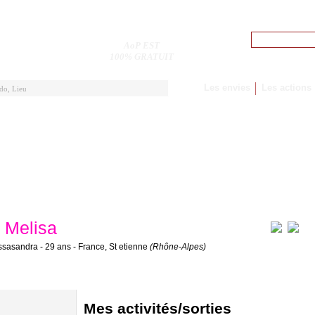
Pseudo
AoP EST
M'inscrire
100% GRATUIT
Les envies
Les actions
Melisa
ssasandra - 29 ans - France, St etienne
(Rhône-Alpes)
Mes activités/sorties