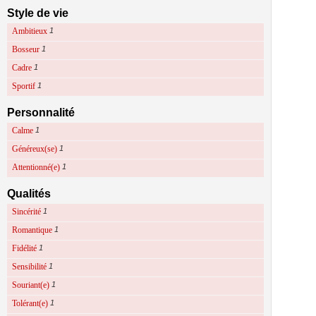
Style de vie
Ambitieux
1
Bosseur
1
Cadre
1
Sportif
1
Personnalité
Calme
1
Généreux(se)
1
Attentionné(e)
1
Qualités
Sincérité
1
Romantique
1
Fidélité
1
Sensibilité
1
Souriant(e)
1
Tolérant(e)
1