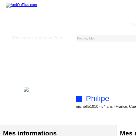
10
M'inscrire sur Ami ou Plus
Philipe
michelle1010 - 54 ans - France, Ca
Mes informations
Mes a