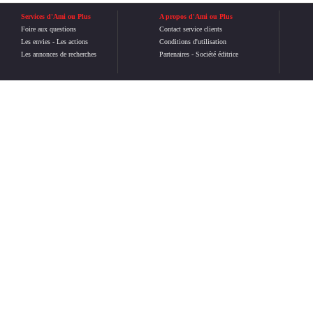
Services d'Ami ou Plus
A propos d'Ami ou Plus
Foire aux questions
Contact service clients
Les envies
-
Les actions
Conditions d'utilisation
Les annonces de recherches
Partenaires
-
Société éditrice