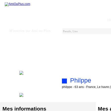
10
M'inscrire sur Ami ou Plus
Philppe
philppe - 63 ans - France, Le havre
Mes informations
Mes a