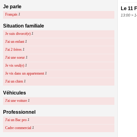
Je parle
Le 11 
Français
1
13:00 > 1
Situation familiale
Je suis divorcé(e)
1
J'ai un enfant
1
J'ai 2 frères
1
J'ai une soeur
1
Je vis seul(e)
1
Je vis dans un appartement
1
J'ai un chien
1
Véhicules
J'ai une voiture
1
Professionnel
J'ai un Bac pro
1
Cadre commercial
1