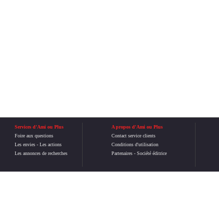
Services d'Ami ou Plus
A propos d'Ami ou Plus
Foire aux questions
Contact service clients
Les envies
-
Les actions
Conditions d'utilisation
Les annonces de recherches
Partenaires
-
Société éditrice