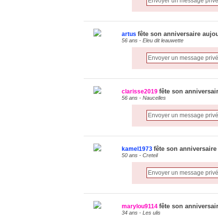
fête son anniversaire aujo
artus
56 ans - Eleu dit leauwette
fête son anniversai
clarisse2019
56 ans - Naucelles
fête son anniversaire
kamel1973
50 ans - Creteil
fête son anniversai
marylou9114
34 ans - Les ulis