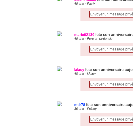
40 ans - Pasly
fête son anniversair
marie02130
40 ans - Fere en tardenois
fête son anniversaire aujo
lalacy
48 ans - Melun
fête son anniversaire auj
mdr78
36 ans - Poissy