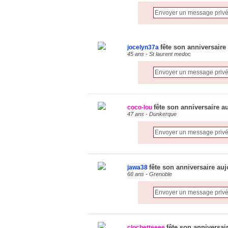
fête son anniversaire
jocelyn37a
45 ans - St laurent medoc
fête son anniversaire a
coco-lou
47 ans - Dunkerque
fête son anniversaire auj
jawa38
66 ans - Grenoble
fête son anniversai
clochetteeee