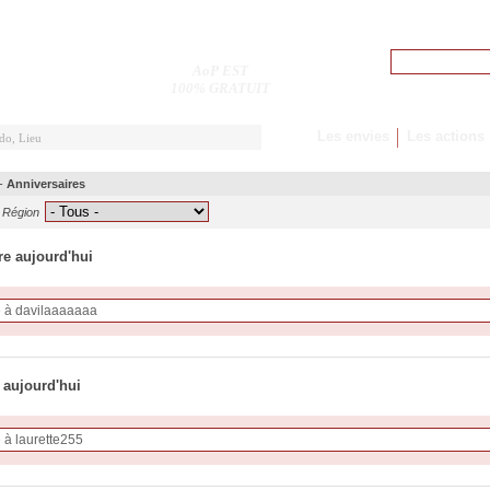
Pseudo
AoP EST
M'inscrire
100% GRATUIT
Les envies
Les actions
-
Anniversaires
Région
re aujourd'hui
 aujourd'hui