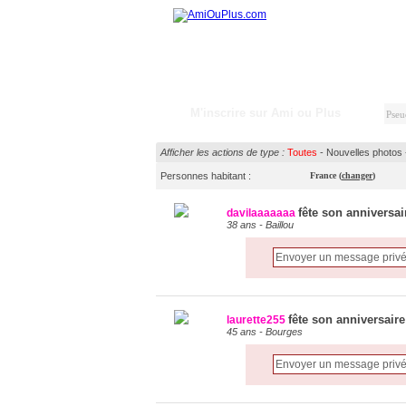
M'inscrire sur Ami ou Plus
Afficher les actions de type :
Toutes
-
Nouvelles photos
Personnes habitant :
France
(
changer
)
fête son anniversai
davilaaaaaaa
38 ans - Baillou
fête son anniversaire
laurette255
45 ans - Bourges