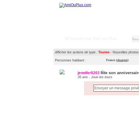
M'inscrire sur Ami ou Plus
Afficher les actions de type :
Toutes
-
Nouvelles photos
Personnes habitant :
France
(
changer
)
fête son anniversair
jennifer0203
35 ans - Joue les tours