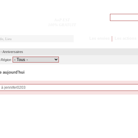
Pseudo
AoP EST
M'inscrire
100% GRATUIT
Les envies
Les actions
-
Anniversaires
Région
e aujourd'hui