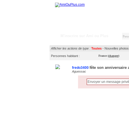
M'inscrire sur Ami ou Plus
Afficher les actions de type :
Toutes
-
Nouvelles photos
Personnes habitant :
France
(
changer
)
fête son anniversaire 
fredo3400
Aguessac