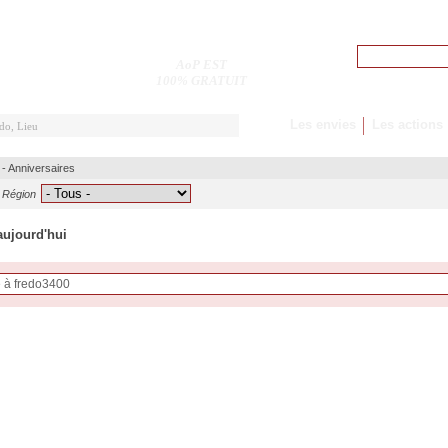
Pseudo
AoP EST
M'inscrire
100% GRATUIT
Les envies
Les actions
-
Anniversaires
Région
aujourd'hui