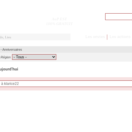
Pseudo
AoP EST
M'inscrire
100% GRATUIT
Les envies
Les actions
-
Anniversaires
Région
aujourd'hui