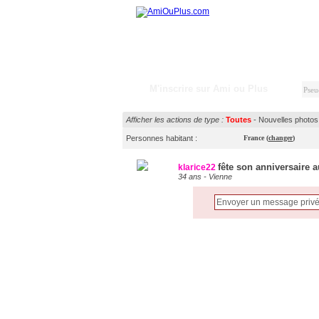
M'inscrire sur Ami ou Plus
Afficher les actions de type :
Toutes
-
Nouvelles photos
Personnes habitant :
France
(
changer
)
fête son anniversaire 
klarice22
34 ans - Vienne