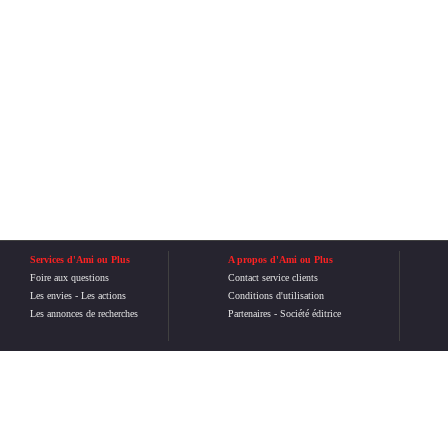
Services d'Ami ou Plus
A propos d'Ami ou Plus
Foire aux questions
Contact service clients
Les envies
-
Les actions
Conditions d'utilisation
Les annonces de recherches
Partenaires
-
Société éditrice