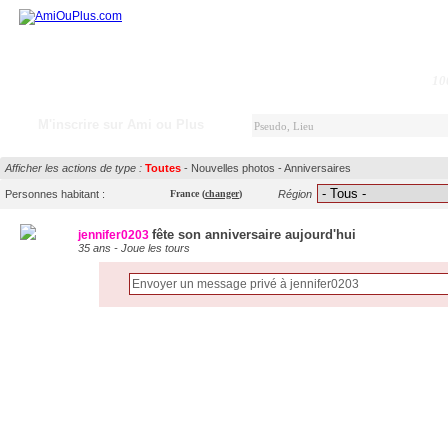
10
M'inscrire sur Ami ou Plus
Afficher les actions de type :
Toutes
-
Nouvelles photos
-
Anniversaires
Personnes habitant :
France
(
changer
)
Région
fête son anniversaire aujourd'hui
jennifer0203
35 ans - Joue les tours