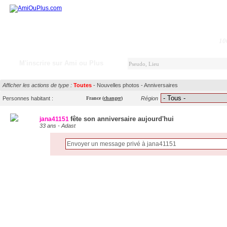
10
M'inscrire sur Ami ou Plus
Afficher les actions de type :
Toutes
-
Nouvelles photos
-
Anniversaires
Personnes habitant :
France
(
changer
)
Région
fête son anniversaire aujourd'hui
jana41151
33 ans - Adast