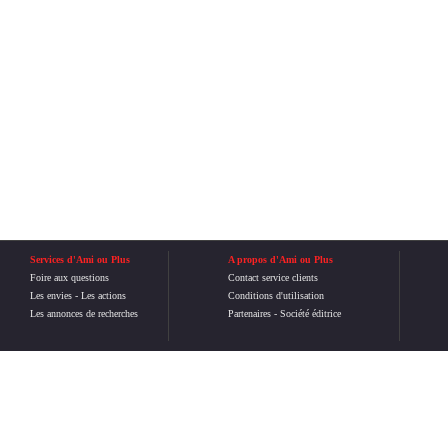
Services d'Ami ou Plus
A propos d'Ami ou Plus
Foire aux questions
Contact service clients
Les envies
-
Les actions
Conditions d'utilisation
Les annonces de recherches
Partenaires
-
Société éditrice