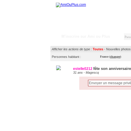
M'inscrire sur Ami ou Plus
Afficher les actions de type :
Toutes
-
Nouvelles photos
Personnes habitant :
France
(
changer
)
fête son anniversair
estelle0212
31 ans - Magescq