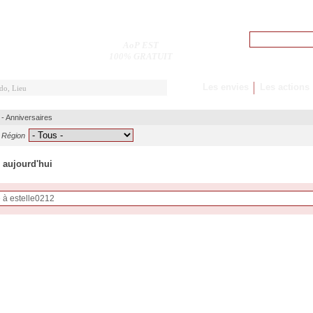
Pseudo
AoP EST
M'inscrire
100% GRATUIT
Les envies
Les actions
-
Anniversaires
Région
e aujourd'hui