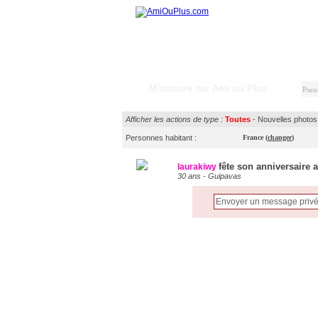
M'inscrire sur Ami ou Plus
Afficher les actions de type :
Toutes
-
Nouvelles photos
Personnes habitant :
France
(
changer
)
fête son anniversaire 
laurakiwy
30 ans - Guipavas