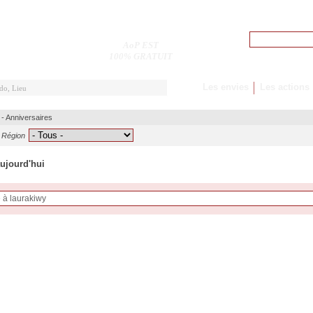
Pseudo
AoP EST
M'inscrire
100% GRATUIT
Les envies
Les actions
-
Anniversaires
Région
aujourd'hui