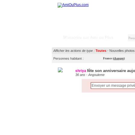
M'inscrire sur Ami ou Plus
Afficher les actions de type :
Toutes
-
Nouvelles photos
Personnes habitant :
France
(
changer
)
fête son anniversaire auj
shriya
36 ans - Angouleme