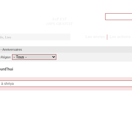
Pseudo
AoP EST
M'inscrire
100% GRATUIT
Les envies
Les actions
-
Anniversaires
Région
ourd'hui