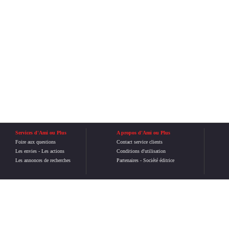
Services d'Ami ou Plus
A propos d'Ami ou Plus
Foire aux questions
Contact service clients
Les envies
-
Les actions
Conditions d'utilisation
Les annonces de recherches
Partenaires
-
Société éditrice