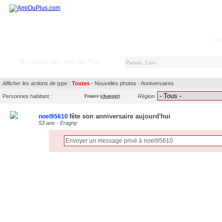
10
M'inscrire sur Ami ou Plus
Afficher les actions de type :
Toutes
-
Nouvelles photos
-
Anniversaires
Personnes habitant :
France
(
changer
)
Région
fête son anniversaire aujourd'hui
noel95610
53 ans - Eragny