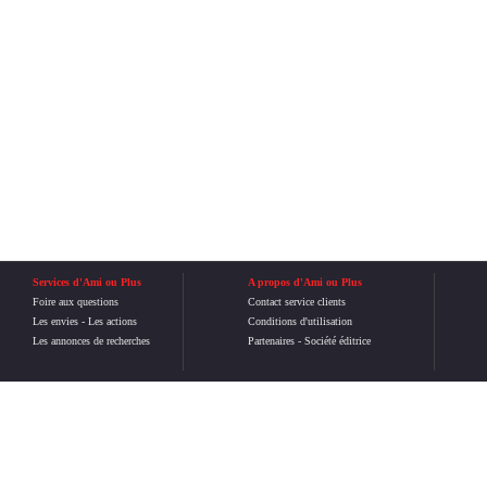
Services d'Ami ou Plus
A propos d'Ami ou Plus
Foire aux questions
Contact service clients
Les envies
-
Les actions
Conditions d'utilisation
Les annonces de recherches
Partenaires
-
Société éditrice