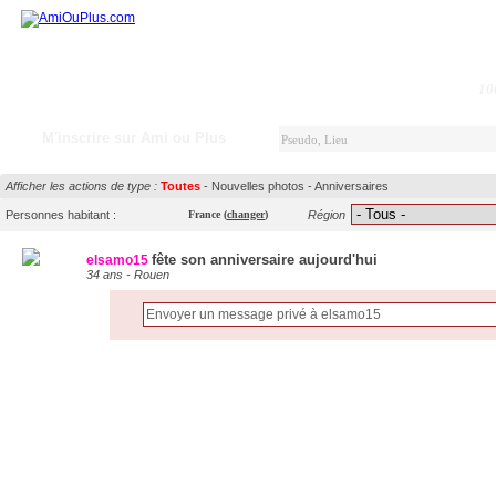
10
M'inscrire sur Ami ou Plus
Afficher les actions de type :
Toutes
-
Nouvelles photos
-
Anniversaires
Personnes habitant :
France
(
changer
)
Région
fête son anniversaire aujourd'hui
elsamo15
34 ans - Rouen