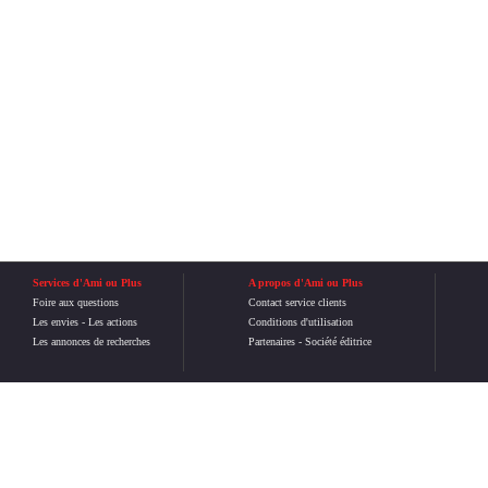
Services d'Ami ou Plus
A propos d'Ami ou Plus
Foire aux questions
Contact service clients
Les envies
-
Les actions
Conditions d'utilisation
Les annonces de recherches
Partenaires
-
Société éditrice