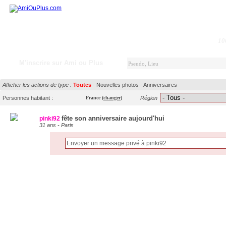
10
M'inscrire sur Ami ou Plus
Afficher les actions de type :
Toutes
-
Nouvelles photos
-
Anniversaires
Personnes habitant :
France
(
changer
)
Région
fête son anniversaire aujourd'hui
pinki92
31 ans - Paris