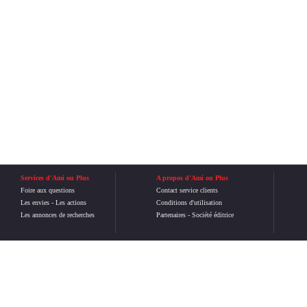
Services d'Ami ou Plus
A propos d'Ami ou Plus
Foire aux questions
Contact service clients
Les envies
-
Les actions
Conditions d'utilisation
Les annonces de recherches
Partenaires
-
Société éditrice