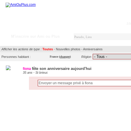
10
M'inscrire sur Ami ou Plus
Afficher les actions de type :
Toutes
-
Nouvelles photos
-
Anniversaires
Personnes habitant :
France
(
changer
)
Région
fête son anniversaire aujourd'hui
fiona
35 ans - St brieuc