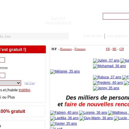
Pseudo
AoP EST
M'inscrire
100% GRATUIT
Les envies
Les actions
est gratuit !)
H/F
-
Hommes
-
Femmes
FR
-
BE
-
CH
emme
s et j'habite
Indéfini
.
Des milliers de person
et
faire de nouvelles renc
100% gratuit
s