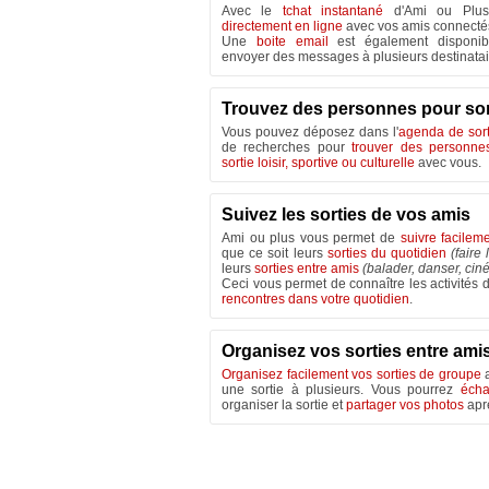
Avec le
tchat instantané
d'Ami ou Plu
directement en ligne
avec vos amis connectés 
Une
boite email
est également disponib
envoyer des messages à plusieurs destinatai
Trouvez des personnes pour sor
Vous pouvez déposez dans l'
agenda de sort
de recherches pour
trouver des personne
sortie loisir, sportive ou culturelle
avec vous.
Suivez les sorties de vos amis
Ami ou plus vous permet de
suivre facilem
que ce soit leurs
sorties du quotidien
(faire 
leurs
sorties entre amis
(balader, danser, ciné
Ceci vous permet de connaître les activités 
rencontres dans votre quotidien
.
Organisez vos sorties entre ami
Organisez facilement vos sorties de groupe
a
une sortie à plusieurs. Vous pourrez
éch
organiser la sortie et
partager vos photos
aprè