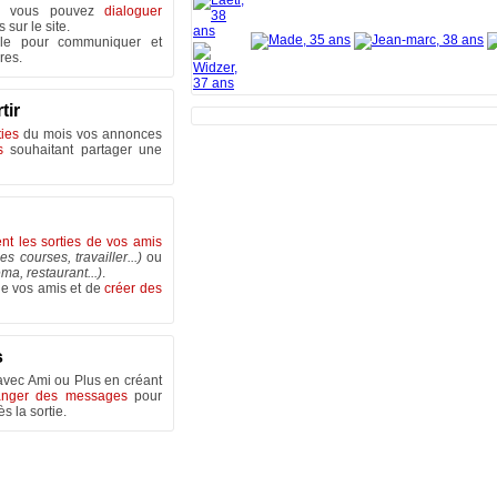
s vous pouvez
dialoguer
sur le site.
le pour communiquer et
res.
tir
ies
du mois vos annonces
s
souhaitant partager une
ent les sorties de vos amis
les courses, travailler...)
ou
ma, restaurant...)
.
de vos amis et de
créer des
s
vec Ami ou Plus en créant
anger des messages
pour
s la sortie.