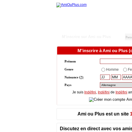
M'inscrire sur Ami ou Plus
M'inscrire à Ami ou Plus (c'
Prénom
Genre
Homme
F
Naissance
(?)
Pays
Je suis
Indéfini
,
Indéfini
de
Indéfini
an
Ami ou Plus est un site
Discutez en direct avec vos ami