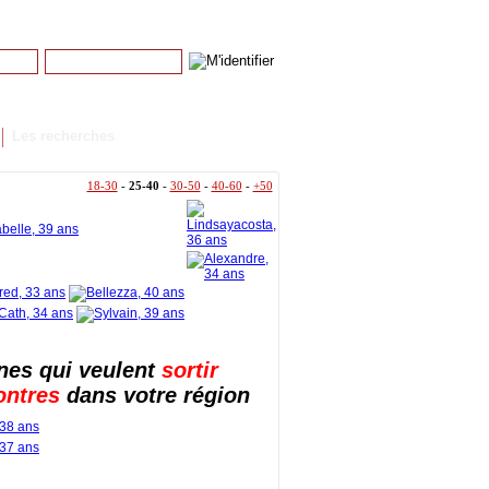
Mot de passe
Mot de passe perdu
Les recherches
18-30
-
25-40
-
30-50
-
40-60
-
+50
nes qui veulent
sortir
ontres
dans votre région